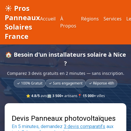
☀️ Pros
Panneaux
Accueil
À
Régions
Services
L
Solaires
Propos
France
🏠 Besoin d'un installateurs solaire à Nice
?
Comparez 3 devis gratuits en 2 minutes — sans inscription.
✓ 100% Gratuit
✓ Sans engagement
✓ Réponse 48h
⭐
4.8/5
avis
🏢
3 500+
artisans
📍
15 000+
villes