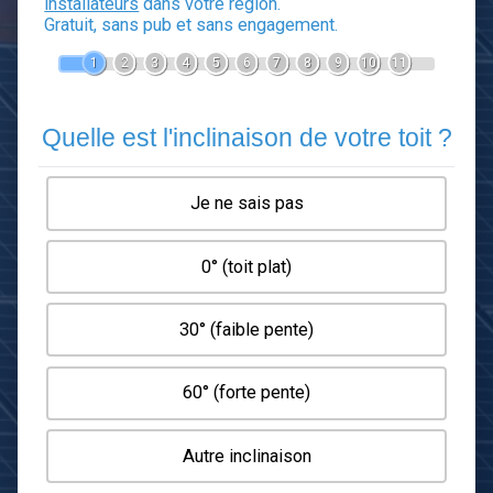
Devis Panneaux photovoltaïq
En 5 minutes, demandez
3 devis comparatifs
installateurs
dans votre région.
Gratuit, sans pub et sans engagement.
1
2
3
4
5
6
7
8
9
10
1
Quelle est l'inclinaison de votre t
Je ne sais pas
0° (toit plat)