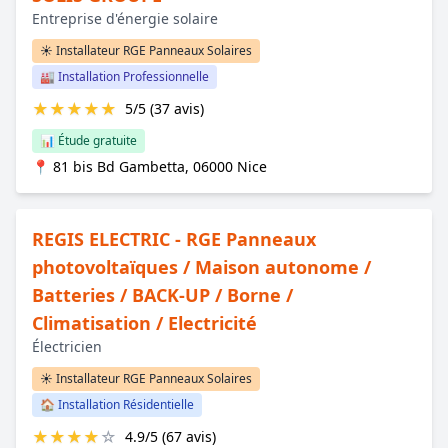
Entreprise d'énergie solaire
☀️ Installateur RGE Panneaux Solaires
🏭 Installation Professionnelle
★
★
★
★
★
5/5 (37 avis)
📊 Étude gratuite
📍 81 bis Bd Gambetta, 06000 Nice
REGIS ELECTRIC - RGE Panneaux
photovoltaïques / Maison autonome /
Batteries / BACK-UP / Borne /
Climatisation / Electricité
Électricien
☀️ Installateur RGE Panneaux Solaires
🏠 Installation Résidentielle
★
★
★
★
☆
4.9/5 (67 avis)