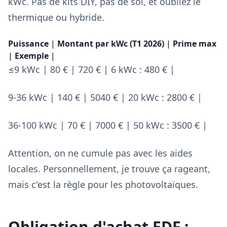
kWc. Pas de kits DIY, pas de sol, et oubliez le
thermique ou hybride.
Puissance
|
Montant par kWc (T1 2026)
|
Prime max
|
Exemple
|
≤9 kWc | 80 € | 720 € | 6 kWc : 480 € |
9-36 kWc | 140 € | 5040 € | 20 kWc : 2800 € |
36-100 kWc | 70 € | 7000 € | 50 kWc : 3500 € |
Attention, on ne cumule pas avec les aides
locales. Personnellement, je trouve ça rageant,
mais c'est la règle pour les photovoltaïques.
Obligation d'achat EDF :